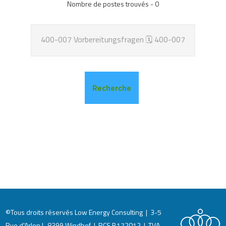
Nombre de postes trouvés - 0
©Tous droits réservés Low Energy Consulting | 3-5
Rue d'Arlon L-8399 Windhof | RCS B172012 | TVA