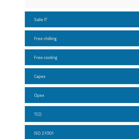
Salle IT
Free chilling
Free cooling
Capex
Opex
TCO
ISO 27001