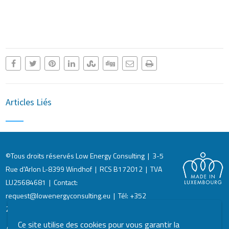
Articles Liés
©Tous droits réservés Low Energy Consulting | 3-5
Rue d'Arlon L-8399 Windhof | RCS B172012 | TVA
LU25684681 | Contact:
request@lowenergyconsulting.eu | Tél: +352
28.77.99.88 |
CGU et Informations légales
|
RGPD
|
CGV
Ce site utilise des cookies pour vous garantir la