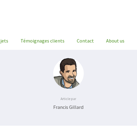
jets
Témoignages clients
Contact
About us
Article par
Francis Gillard