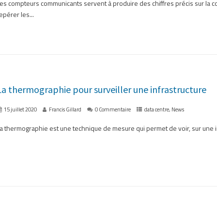
es compteurs communicants servent à produire des chiffres précis sur la c
epérer les...
La thermographie pour surveiller une infrastructure
15 juillet 2020
Francis Gillard
0 Commentaire
data centre
,
News
a thermographie est une technique de mesure qui permet de voir, sur une im